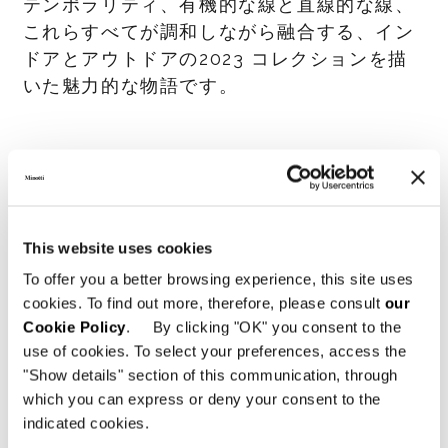
テンポラリティ、有機的な線と直線的な線、
これらすべてが調和しながら融合する、イン
ドアとアウトドアの2023 コレクションを描
いた魅力的な物語です。
共有
印刷
DOWNLOAD PDF
ニュース一覧に戻る
This website uses cookies
VIEW GALLERY
To offer you a better browsing experience, this site uses
cookies. To find out more, therefore, please consult
our
Cookie Policy
. By clicking "OK" you consent to the
use of cookies. To select your preferences, access the
"Show details" section of this communication, through
which you can express or deny your consent to the
indicated cookies.