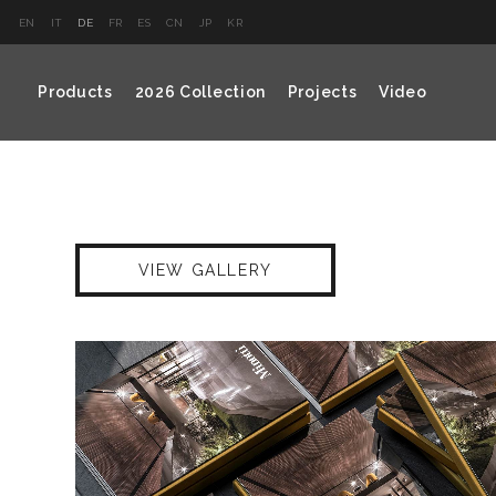
EN
IT
DE
FR
ES
CN
JP
KR
Products
2026 Collection
Projects
Video
VIEW GALLERY