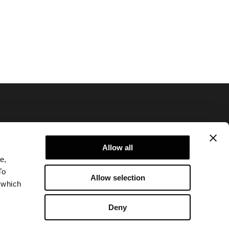
Allow all
e,
Datenschutzerklärung
To
Allow selection
Rechtliche Hinweise
 which
Corporate
Deny