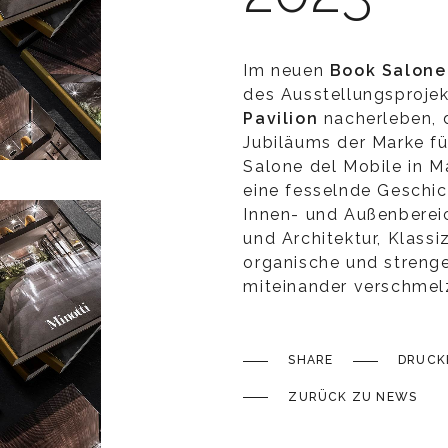
Im neuen
Book Salone
des Ausstellungsproje
Pavilion
nacherleben, d
Jubiläums der Marke fü
Salone del Mobile in Ma
eine fesselnde Geschich
Innen- und Außenbereic
und Architektur, Klass
organische und streng
miteinander verschmel
SHARE
DRUCK
ZURÜCK ZU NEWS