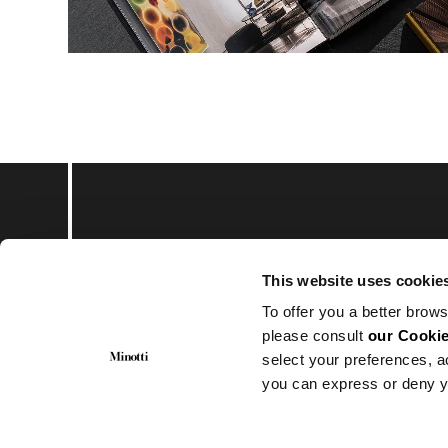
Subscribe to keep upd
This website uses cookie
To offer you a better brows
please consult
our Cookie
select your preferences, a
you can express or deny y
© Minotti 2024. All Rights Reserved.
Minotti SpA
Via Indipendenza, 152 – 20821 Meda (MB)