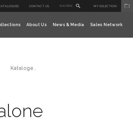
CATALOGUES
CONTACT US
MY SELECTION
llections
About Us
News & Media
Sales Network
Kataloge .
alone