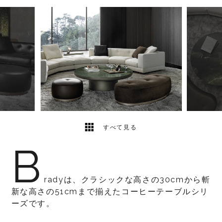
8
2
すべて見る
B
radyは、クラシックな高さの30cmから斬
新な高さの51cmまで揃えたコーヒーテーブルシリ
ーズです。