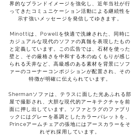
界的なブランドイメージを強化し、近年当社が行
ってきたコミュニケーション活動による継続性を
示す強いメッセージを発信してゆきます。
Minottiは、Powellを快適で洗練された、同時に
カジュアルな現代のソファの真髄を表現したもの
と定義しています。この広告では、石材を使った
壁と、その厳格さを中和する木のぬくもりが感じ
られる天井など、高級感のある素材を背景にソフ
ァーのコーナーコンポジションが配置され、その
特徴が明確に伝えられています。
Shermanソファは、テラスに面した光あふれる部
屋で撮影され、大胆な現代的アーキテクチャを前
面に押し出しています。ソファとラグのファブリ
ックにはグレーを基調としたカラーパレットを、
Princeアームチェアの張地にはアースカラーをそ
れぞれ採用しています。