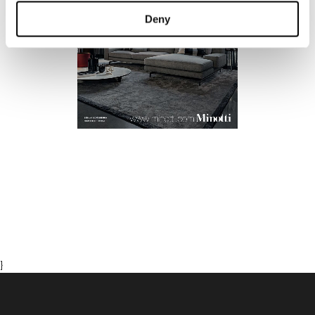
Deny
}