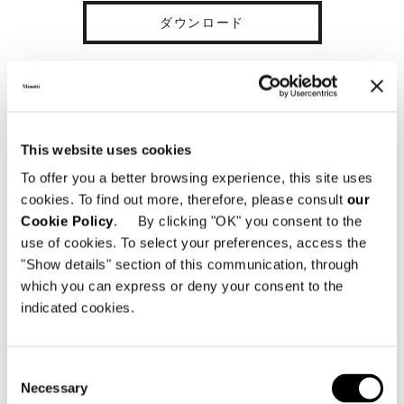
ダウンロード
共有
販売店を探す
This website uses cookies
To offer you a better browsing experience, this site uses
詳細情報
cookies. To find out more, therefore, please consult
our
Cookie Policy
. By clicking "OK" you consent to the
use of cookies. To select your preferences, access the
ARMCHAIR 82 CM
"Show details" section of this communication, through
which you can express or deny your consent to the
indicated cookies.
Consent
Necessary
Selection