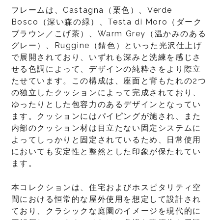
フレームは、Castagna（栗色）、Verde
Bosco（深い森の緑）、Testa di Moro（ダーク
ブラウン／こげ茶）、Warm Grey（温かみのある
グレー）、Ruggine（錆色）といった光沢仕上げ
で展開されており、いずれも深みと洗練を感じさ
せる色調によって、デザインの純粋さをより際立
たせています。この構成は、座面と背もたれの2つ
の独立したクッションによって完成されており、
ゆったりとした包容力のあるデザインとなってい
ます。クッションにはパイピングが施され、また
内部のクッション材は目立たない固定システムに
よってしっかりと固定されているため、日常使用
においても安定性と整然とした印象が保たれてい
ます。
本コレクションは、住宅およびホスピタリティ空
間における恒常的な屋外使用を想定して設計され
ており、クラシックな庭園のイメージを現代的に