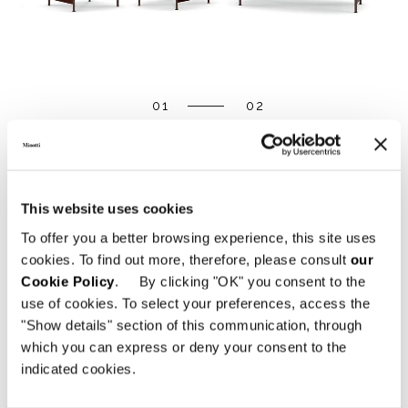
01
02
DOWNLOAD
This website uses cookies
To offer you a better browsing experience, this site uses
SHARE
FIND A DEALER
cookies. To find out more, therefore, please consult
our
Cookie Policy
. By clicking "OK" you consent to the
use of cookies. To select your preferences, access the
"Show details" section of this communication, through
which you can express or deny your consent to the
Technical Features
indicated cookies.