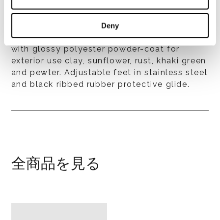
Made by three Ø 10 cm stainless-steel
tubes, available in the following finishes: -
with glossy polyester powdercoat for
Deny
exterior use white “bushhammered” texture; -
with glossy polyester powder-coat for
exterior use clay, sunflower, rust, khaki green
and pewter. Adjustable feet in stainless steel
and black ribbed rubber protective glide.
全商品を見る