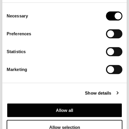
Consent
Necessary
Selection
Preferences
天板
In 20 mm thick Pietra del Cardoso stone or
Silver Beola stone, contoured and fine-grain
Statistics
brushed. The top is then given a stain-
resistant treatment which does not, however,
Marketing
guarantee total stain protection. The top is
supported by a structural stainless-steel
plate with varnished finish that matches the
base.
Show details
Allow all
ベース
Allow selection