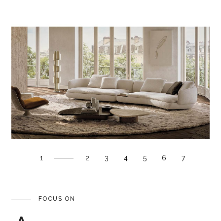
1
2
3
4
5
6
7
FOCUS ON