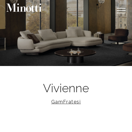
Vivienne
GamFratesi