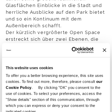
Glasflächen Einblicke in die Stadt und
herrliche Ausblicke auf den Park bietet
und so ein Kontinuum mit dem
Außenbereich schafft.
Der kürzlich vergrößerte Open Space
erstreckt sich über zwei Ebenen, die
durch die geschwungene
Wendeltreppe miteinander verbunden
sind. Auf der einen Seite befindet sich
ein Wohnbereich mit dem
This website uses cookies
Sitzprogramm
Dylan
von Rodolfo
To offer you a better browsing experience, this site uses
Dordoni und den Stühlen
Torii Bold
von
cookies. To find out more, therefore, please consult
our
Nendo und
Raphael
von GamFratesi im
Cookie Policy
. By clicking "OK" you consent to the
Mittelpunkt, auf der anderen Seite eine
use of cookies. To select your preferences, access the
Essecke mit dem von Rodolfo Dordoni
"Show details" section of this communication, through
which you can express or deny your consent to the
entworfenen skulpturalen Tisch
Brady
.
indicated cookies.