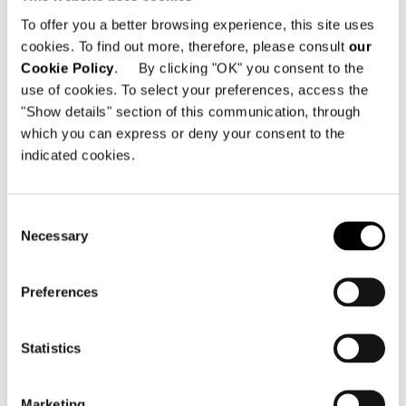
Realisierungen aktualisiert wird.
To offer you a better browsing experience, this site uses
cookies. To find out more, therefore, please consult
our
Cookie Policy
. By clicking "OK" you consent to the
SHARE
DRUCKEN
DOWNLOAD PDF
use of cookies. To select your preferences, access the
ZURÜCK ZU NEWS
"Show details" section of this communication, through
which you can express or deny your consent to the
indicated cookies.
VIEW GALLERY
Consent
Necessary
Selection
Preferences
Statistics
Marketing