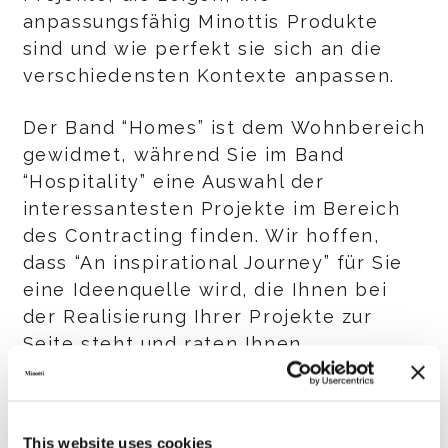
anpassungsfähig Minottis Produkte
sind und wie perfekt sie sich an die
verschiedensten Kontexte anpassen.
Der Band “Homes” ist dem Wohnbereich
gewidmet, während Sie im Band
“Hospitality” eine Auswahl der
interessantesten Projekte im Bereich
des Contracting finden. Wir hoffen,
dass “An inspirational Journey” für Sie
eine Ideenquelle wird, die Ihnen bei
der Realisierung Ihrer Projekte zur
Seite steht und raten Ihnen,
regelmäßig die Rubrik "Projekte" auf
unserer Internetseite zu besuchen, die
ständig mit den charakteristischsten
This website uses cookies