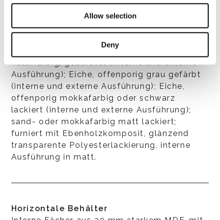
Ausführungen
Allow selection
Glänzend lackiert in den Farben Weiß, Birke,
Sand, Taubengrau, Mokka, Pflau- me, Blau,
Deny
Steingrau oder Elefantengrau; Eiche,
naturfarbig, gebürstet (interne und externe
Ausführung); Eiche, offenporig grau gefärbt
(interne und externe Ausführung); Eiche,
offenporig mokkafarbig oder schwarz
lackiert (interne und externe Ausführung);
sand- oder mokkafarbig matt lackiert;
furniert mit Ebenholzkomposit, glänzend
transparente Polyesterlackierung, interne
Ausführung in matt.
Horizontale Behälter