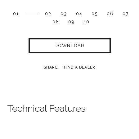
01
02
03
04
05
06
07
08
09
10
DOWNLOAD
SHARE
FIND A DEALER
Technical Features