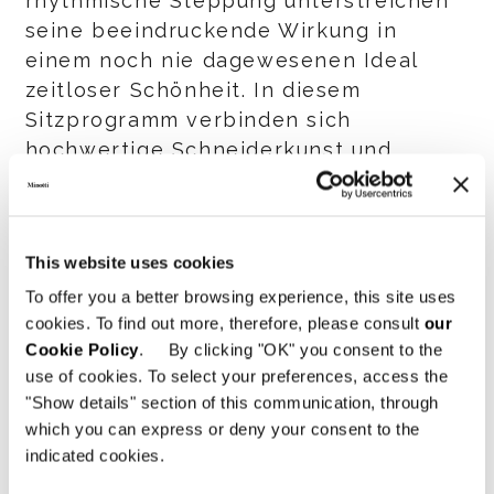
rhythmische Steppung unterstreichen
seine beeindruckende Wirkung in
einem noch nie dagewesenen Ideal
zeitloser Schönheit. In diesem
Sitzprogramm verbinden sich
hochwertige Schneiderkunst und
handwerkliches Können, um dem Raum
eine persönliche Note zu verleihen.
This website uses cookies
Den Anfang macht einer einzelner,
stringenter Sessel ohne Armlehnen.
To offer you a better browsing experience, this site uses
cookies. To find out more, therefore, please consult
our
Kostbar wird er durch Nähte, die in
Cookie Policy
. By clicking "OK" you consent to the
diesem Projekt offenbaren, wie
use of cookies. To select your preferences, access the
umfassend das Fertigungswissen der
"Show details" section of this communication, through
Marke ist, um selbst in ausgesprochen
which you can express or deny your consent to the
skulpturalen Sitzmöbeln
indicated cookies.
wie
Twiggy
ein Höchstmaß an Komfort