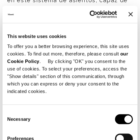
en este sistema de asientos, capaz de
vestir el espacio con personalidad.
El proyecto nace del sillón individual,
riguroso y sin reposabrazos, realzado
This website uses cookies
por costuras que revelan la
To offer you a better browsing experience, this site uses
profundidad del saber hacer de la
cookies. To find out more, therefore, please consult
our
marca, capaz de hacer
Cookie Policy
. By clicking "OK" you consent to the
extremadamente cómodos incluso los
use of cookies. To select your preferences, access the
asientos más esculturales,
"Show details" section of this communication, through
como
Twiggy
.
which you can express or deny your consent to the
indicated cookies.
Compuesta por elementos individuales
independientes, que juntos crean un
Consent
sistema modular, semicircular o en isla,
Necessary
Selection
esta familia de asientos crea un nuevo
lenguaje innovador de los salones
Preferences