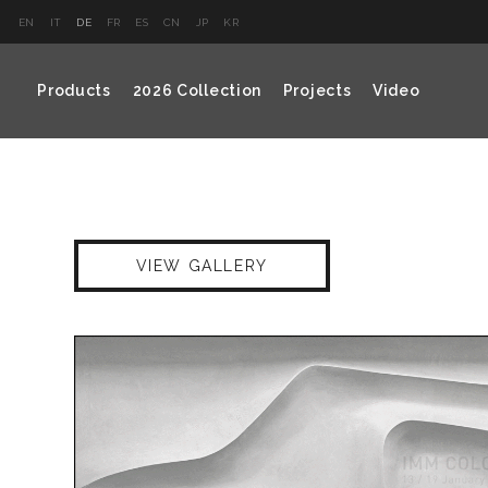
EN
IT
DE
FR
ES
CN
JP
KR
Products
2026 Collection
Projects
Video
VIEW GALLERY