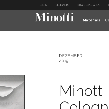
LOGIN
DESIGNERS
DOWNLOAD AREA
Materials
Co
DEZEMBER
2019
Minott
Cologn