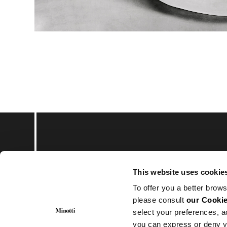
Subscribe to keep upd
This website uses cookie
To offer you a better brows
please consult
our Cookie
select your preferences, a
you can express or deny y