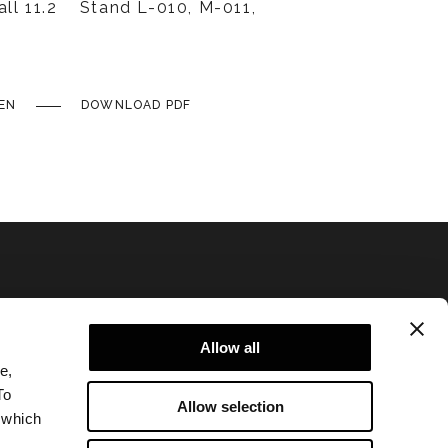
ll 11.2 Stand L-010, M-011,
EN
DOWNLOAD PDF
Allow all
e,
Datenschutzerklärung
To
Allow selection
Rechtliche Hinweise
 which
Corporate