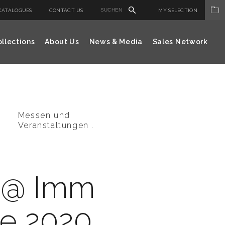
CATALOGUES
CONTACT US
MY SELECTION
llections
About Us
News & Media
Sales Network
Messen und
Veranstaltungen .
i @ Imm
e 2020