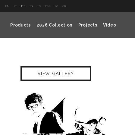
EN
IT
DE
FR
ES
CN
JP
KR
Products
2026 Collection
Projects
Video
VIEW GALLERY