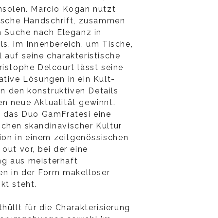
nsolen. Marcio Kogan nutzt
nische Handschrift, zusammen
en Suche nach Eleganz in
ls, im Innenbereich, um Tische,
 auf seine charakteristische
ristophe Delcourt lässt seine
ative Lösungen in ein Kult-
 in den konstruktiven Details
n neue Aktualität gewinnt.
t das Duo GamFratesi eine
chen skandinavischer Kultur
tion in einem zeitgenössischen
out vor, bei der eine
g aus meisterhaft
ien in der Form makelloser
kt steht.
hüllt für die Charakterisierung