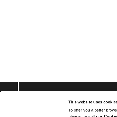
This website uses cookie
Subscribe to keep upd
To offer you a better brows
please consult
our Cookie