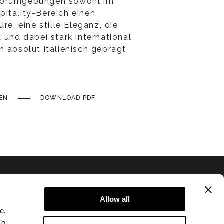
oorumgebungen sowohl im
itality-Bereich einen
re, eine stille Eleganz, die
 und dabei stark international
h absolut italienisch geprägt
EN
DOWNLOAD PDF
Allow all
e,
To