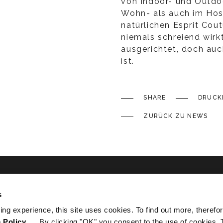
von Indoor- und Outd
Wohn- als auch im Hosp
natürlichen Esprit Coutu
niemals schreiend wirkt
ausgerichtet, doch auc
ist.
SHARE
DRUCK
ZURÜCK ZU NEWS
s
ated
ing experience, this site uses cookies. To find out more, therefor
 Policy
. By clicking "OK" you consent to the use of cookies. 