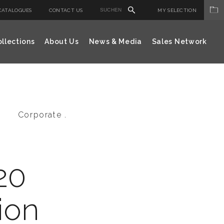
CATALOGUES
CONTACT US
MY SELECTION
llections
About Us
News & Media
Sales Network
Corporate .
20
ion