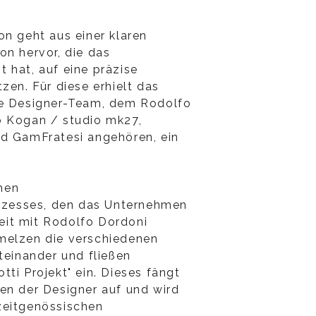
on geht aus einer klaren
on hervor, die das
 hat, auf eine präzise
zen. Für diese erhielt das
le Designer-Team, dem Rodolfo
o Kogan / studio mk27,
nd GamFratesi angehören, ein
men
zesses, den das Unternehmen
it mit Rodolfo Dordoni
melzen die verschiedenen
teinander und fließen
ti Projekt" ein. Dieses fängt
en der Designer auf und wird
zeitgenössischen