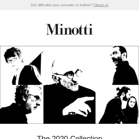
Des difficultés pour consulter ce bulletin?
Cliquez ici
The 2020 Collection