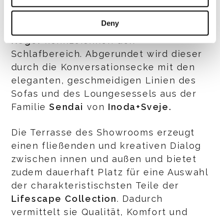
Die Volumina, die edlen Stoffbezüge
und die Schneiderkunst des von
Deny
Rodolfo Dordoni
entworfenen Bettes
Roger
kennzeichnen den
Schlafbereich. Abgerundet wird dieser
durch die Konversationsecke mit den
eleganten, geschmeidigen Linien des
Sofas und des Loungesessels aus der
Familie
Sendai
von
Inoda+Sveje.
Die Terrasse des Showrooms erzeugt
einen fließenden und kreativen Dialog
zwischen innen und außen und bietet
zudem dauerhaft Platz für eine Auswahl
der charakteristischsten Teile der
Lifescape Collection
. Dadurch
vermittelt sie Qualität, Komfort und