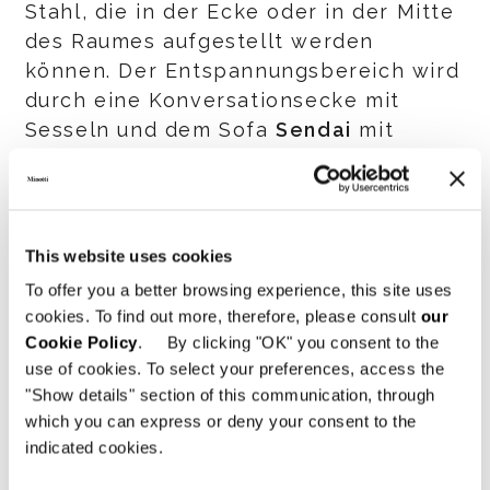
Stahl, die in der Ecke oder in der Mitte
des Raumes aufgestellt werden
können. Der Entspannungsbereich wird
durch eine Konversationsecke mit
Sesseln und dem Sofa
Sendai
mit
einem Gestell aus lackiertem
Eschenholz im Farbton Lakritze
vervollständigt, die vom japanisch-
dänischen Duo
Inoda+Sveje
stammen.
This website uses cookies
To offer you a better browsing experience, this site uses
Der Linearität halber wurde der
cookies. To find out more, therefore, please consult
our
Bereich mit den gepolsterten Möbeln
Cookie Policy
. By clicking "OK" you consent to the
des Programms
Horizonte
eingerichtet,
use of cookies. To select your preferences, access the
das von
Marcio Kogan / studio mk27
"Show details" section of this communication, through
als schwebende Insel mit
which you can express or deny your consent to the
indicated cookies.
quadratischen Linien konzipiert wurde.
Sie begrenzen den