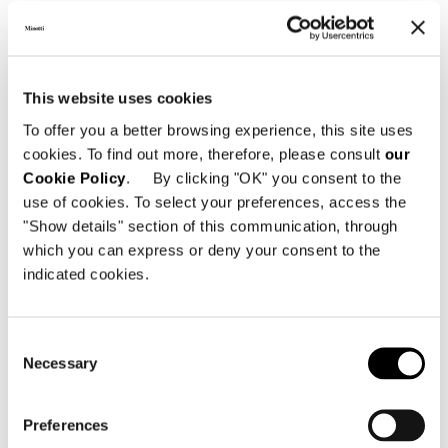
This website uses cookies
To offer you a better browsing experience, this site uses
cookies. To find out more, therefore, please consult
our
Cookie Policy
. By clicking "OK" you consent to the
use of cookies. To select your preferences, access the
"Show details" section of this communication, through
which you can express or deny your consent to the
indicated cookies.
Ausführungen der Tischplatten
Consent
- Travertin, Stärke 20 mm, vergipst,
Necessary
Selection
geschliffen und formgeschnitten;
- Grigio Orobico Marmor, Stärke 20 mm,
formgeschnitten und gebürstet;
Preferences
- Pierre Bleue, Stärke 20 mm,