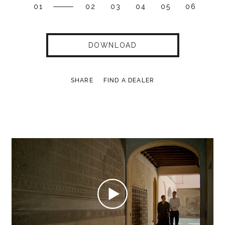
01
02
03
04
05
06
DOWNLOAD
SHARE
FIND A DEALER