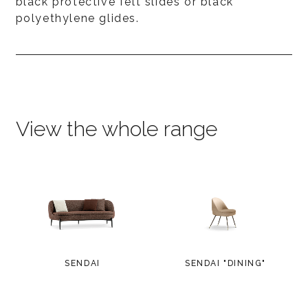
black protective felt slides or black
polyethylene glides.
View the whole range
SENDAI
SENDAI "DINING"