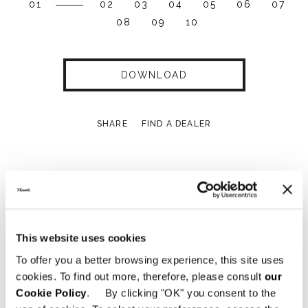
01
02
03
04
05
06
07
08
09
10
DOWNLOAD
SHARE
FIND A DEALER
Technical Features
This website uses cookies
BERGÈRE CON BASE GIREVOLE 104 CM
To offer you a better browsing experience, this site uses
cookies. To find out more, therefore, please consult
our
Cookie Policy
. By clicking "OK" you consent to the