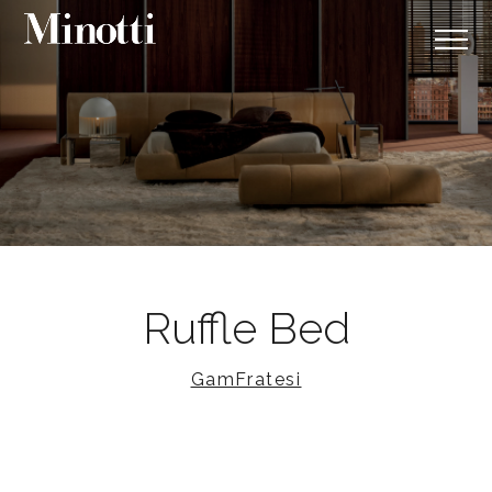
Ruffle Bed
GamFratesi