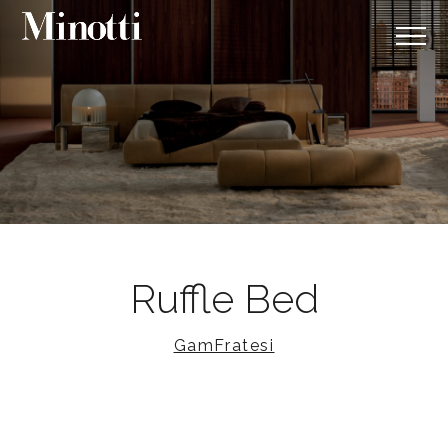
Ruffle Bed
GamFratesi