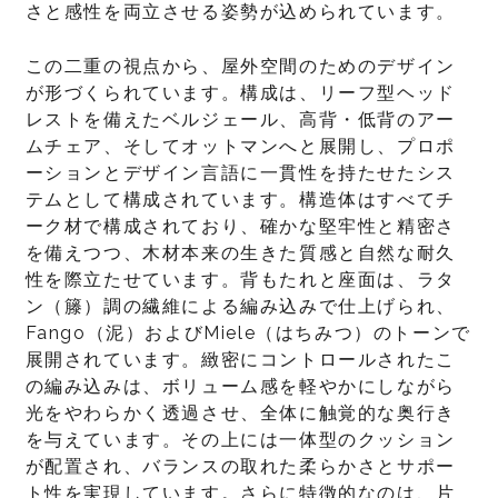
さと感性を両立させる姿勢が込められています。
この二重の視点から、屋外空間のためのデザイン
が形づくられています。構成は、リーフ型ヘッド
レストを備えたベルジェール、高背・低背のアー
ムチェア、そしてオットマンへと展開し、プロポ
ーションとデザイン言語に一貫性を持たせたシス
テムとして構成されています。構造体はすべてチ
ーク材で構成されており、確かな堅牢性と精密さ
を備えつつ、木材本来の生きた質感と自然な耐久
性を際立たせています。背もたれと座面は、ラタ
ン（籐）調の繊維による編み込みで仕上げられ、
Fango（泥）およびMiele（はちみつ）のトーンで
展開されています。緻密にコントロールされたこ
の編み込みは、ボリューム感を軽やかにしながら
光をやわらかく透過させ、全体に触覚的な奥行き
を与えています。その上には一体型のクッション
が配置され、バランスの取れた柔らかさとサポー
ト性を実現しています。さらに特徴的なのは、片