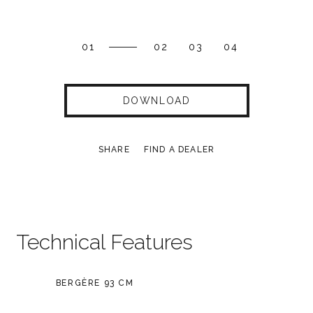
01
02
03
04
DOWNLOAD
SHARE
FIND A DEALER
Technical Features
BERGÈRE 93 CM