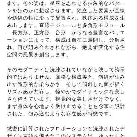
ます。その姿は、星座を思わせる抽象的なパター
ンをほのかに想起させます。独立した要素が直線
や斜線の軸に沿って配置され、秩序ある構成を生
み出します。直線モジュールと多角形モジュール
―長方形、正方形、台形―からなる豊富なバリエ
ーションによって、構成は自在に展開し、分解さ
れ、再び組み合わされながら、絶えず変化する住
空間の風景を創出します。
そのモダニティは洗練されていながら決して誇示
的ではありません。厳格な構成美と、斜線が生み
出す造形的な柔らかさ、そして傾斜した面が描く
リズム感が共存し、軽やかでダイナミックな美し
さを備えています。視覚的な美しさだけでなく、
まず身体を心地よく受け止めることを念頭に設計
された、包み込むような存在感が特徴です。
緻密に計算されたプロポーションと洗練されたデ
ザイン言語を備えたこのシステムは、ゆったりと