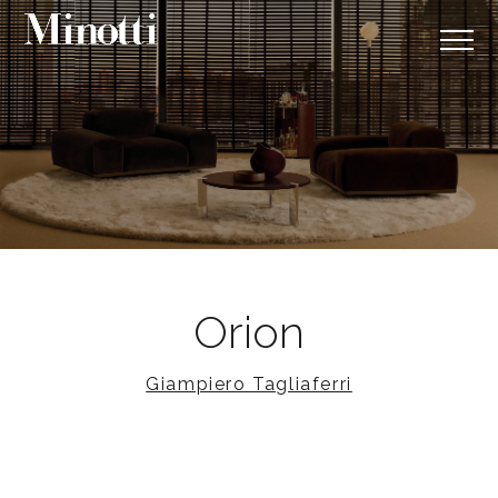
Orion
Giampiero Tagliaferri