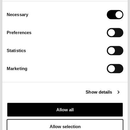
Consent
Necessary
Selection
DOWNLOAD
Preferences
SHARE
FIND A DEALER
Statistics
Marketing
Technical Features
Show details
LOW - SESSEL 142 CM
Allow all
Allow selection