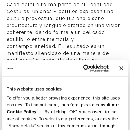
Cada detalle forma parte de su identidad.
Costuras, uniones y perfiles expresan una
cultura proyectual que fusiona diseño,
arquitectura y lenguaje gráfico en una visión
coherente, dando forma a un delicado
equilibrio entre memoria y
contemporaneidad. El resultado es un
manifiesto silencioso de una manera de
habitar sofisticada, fluida y libre de
convencionalismos.
Este producto contiene componentes de
®
madera con certificación FSC
.
This website uses cookies
To offer you a better browsing experience, this site uses
cookies. To find out more, therefore, please consult
our
Cookie Policy
. By clicking "OK" you consent to the
use of cookies. To select your preferences, access the
"Show details" section of this communication, through