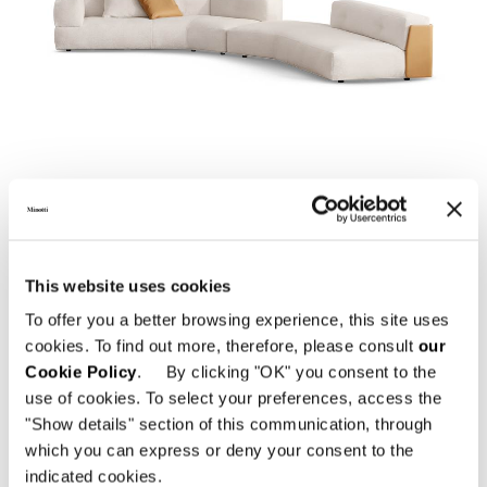
01
02
ダウンロード
This website uses cookies
To offer you a better browsing experience, this site uses
cookies. To find out more, therefore, please consult
our
共有
販売店を探す
Cookie Policy
. By clicking "OK" you consent to the
use of cookies. To select your preferences, access the
"Show details" section of this communication, through
which you can express or deny your consent to the
indicated cookies.