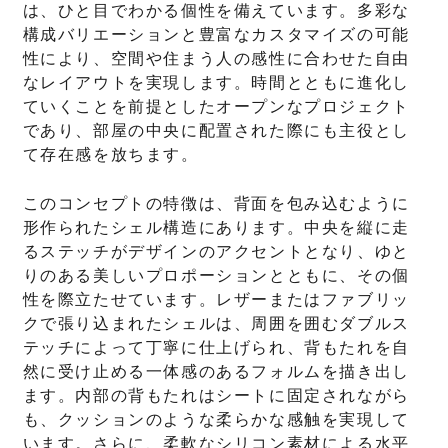
は、ひと目でわかる個性を備えています。多彩な
構成バリエーションと豊富なカスタマイズの可能
性により、空間や住まう人の感性に合わせた自由
なレイアウトを実現します。時間とともに進化し
ていくことを前提としたオープンなプロジェクト
であり、部屋の中央に配置された際にも主役とし
て存在感を放ちます。
このコンセプトの特徴は、背面を包み込むように
形作られたシェル構造にあります。中央を縦に走
るステッチがデザインのアクセントとなり、ゆと
りのある美しいプロポーションとともに、その個
性を際立たせています。レザーまたはファブリッ
クで張り込まれたシェルは、周囲を囲むダブルス
テッチによって丁寧に仕上げられ、背もたれを自
然に受け止める一体感のあるフォルムを描き出し
ます。内部の背もたれはシートに固定されながら
も、クッションのような柔らかな感触を実現して
います。さらに、柔軟なシリコン素材による水平