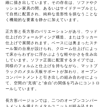
緻に描き出しています。その存在は、ソファやク
ッション家具の間、あるいはサイドテーブルとし
て自然に配置され、純粋な造形性を損なうことな
く機能的な要素を静かに加えています。
正方形と長方形のバリエーションがあり、ウッド
仕上げのフォールディング構造、またはラッカー
仕上げで展開されます。ベースには奥まったスチ
ール製の台座が設けられ、クローム仕上げによっ
て床からわずかに浮かぶような軽やかさを生み出
しています。ソファ正面に配置するタイプでは、
同様のフォルムと仕上げを持ちながら、マットブ
ラックのメタル天板サポートが加わり、オープン
コンパートメントと引き出しの組み合わせによっ
て、空間の“充填”と“余白”の関係を巧みにコントロ
ールしています。
長方形バージョンでは、二つのオープンコンパー
トメントを備えたメタルユニットが組み込まれ、