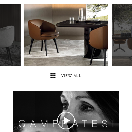
3
2
VIEW ALL