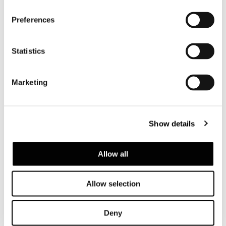
Preferences
Statistics
Marketing
Show details
Allow all
Allow selection
Structure
In aluminium coated in fire-resistant
Deny
polyurethane foam and covered in heat-