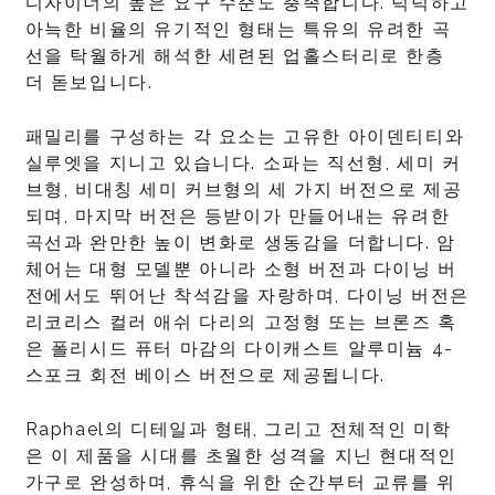
디자이너의 높은 요구 수준도 충족합니다. 넉넉하고
아늑한 비율의 유기적인 형태는 특유의 유려한 곡
선을 탁월하게 해석한 세련된 업홀스터리로 한층
더 돋보입니다.
패밀리를 구성하는 각 요소는 고유한 아이덴티티와
실루엣을 지니고 있습니다. 소파는 직선형, 세미 커
브형, 비대칭 세미 커브형의 세 가지 버전으로 제공
되며, 마지막 버전은 등받이가 만들어내는 유려한
곡선과 완만한 높이 변화로 생동감을 더합니다. 암
체어는 대형 모델뿐 아니라 소형 버전과 다이닝 버
전에서도 뛰어난 착석감을 자랑하며, 다이닝 버전은
리코리스 컬러 애쉬 다리의 고정형 또는 브론즈 혹
은 폴리시드 퓨터 마감의 다이캐스트 알루미늄 4-
스포크 회전 베이스 버전으로 제공됩니다.
Raphael의 디테일과 형태, 그리고 전체적인 미학
은 이 제품을 시대를 초월한 성격을 지닌 현대적인
가구로 완성하며, 휴식을 위한 순간부터 교류를 위