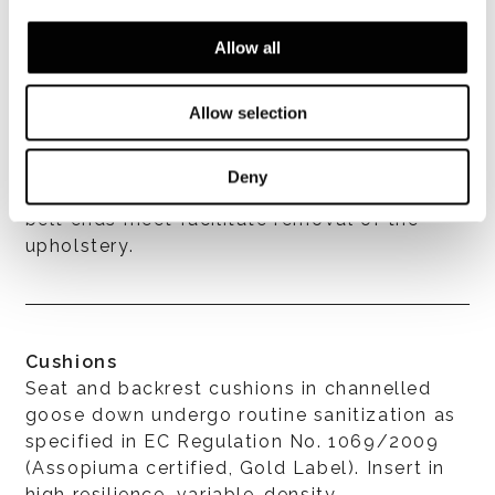
Structure
In metal coated in fire-resistant
Allow all
polyurethane foam and encased in
breathable heat-bonded fibre laminated to
Allow selection
white hypoallergenic cotton fabric to lend
extra softness. Seat suspension provided by
high-rubber-content elastic webbing. Two
Deny
zippers located under the seat where the
belt ends meet facilitate removal of the
upholstery.
Cushions
Seat and backrest cushions in channelled
goose down undergo routine sanitization as
specified in EC Regulation No. 1069/2009
(Assopiuma certified, Gold Label). Insert in
high resilience, variable-density