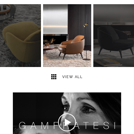
4
2
VIEW ALL