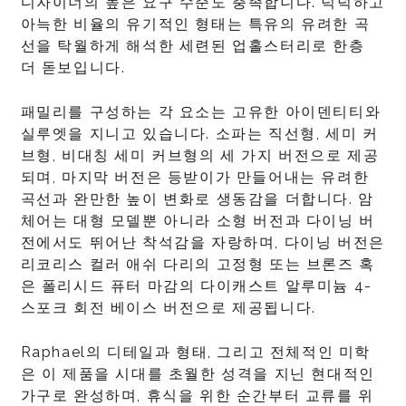
디자이너의 높은 요구 수준도 충족합니다. 넉넉하고
아늑한 비율의 유기적인 형태는 특유의 유려한 곡
선을 탁월하게 해석한 세련된 업홀스터리로 한층
더 돋보입니다.
패밀리를 구성하는 각 요소는 고유한 아이덴티티와
실루엣을 지니고 있습니다. 소파는 직선형, 세미 커
브형, 비대칭 세미 커브형의 세 가지 버전으로 제공
되며, 마지막 버전은 등받이가 만들어내는 유려한
곡선과 완만한 높이 변화로 생동감을 더합니다. 암
체어는 대형 모델뿐 아니라 소형 버전과 다이닝 버
전에서도 뛰어난 착석감을 자랑하며, 다이닝 버전은
리코리스 컬러 애쉬 다리의 고정형 또는 브론즈 혹
은 폴리시드 퓨터 마감의 다이캐스트 알루미늄 4-
스포크 회전 베이스 버전으로 제공됩니다.
Raphael의 디테일과 형태, 그리고 전체적인 미학
은 이 제품을 시대를 초월한 성격을 지닌 현대적인
가구로 완성하며, 휴식을 위한 순간부터 교류를 위