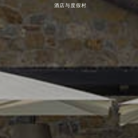
酒店与度假村