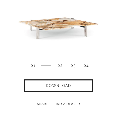
01
02
03
04
DOWNLOAD
SHARE
FIND A DEALER