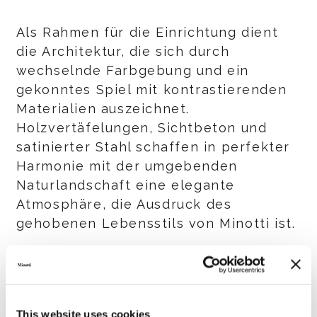
Als Rahmen für die Einrichtung dient
die Architektur, die sich durch
wechselnde Farbgebung und ein
gekonntes Spiel mit kontrastierenden
Materialien auszeichnet.
Holzvertäfelungen, Sichtbeton und
satinierter Stahl schaffen in perfekter
Harmonie mit der umgebenden
Naturlandschaft eine elegante
Atmosphäre, die Ausdruck des
gehobenen Lebensstils von Minotti ist.
Die neue ADV-Kampagne wird
international in über
40 Ländern
durch
mehr als
180 Zeitschriften
aus den
This website uses cookies