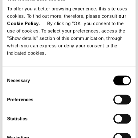
Bereichen Design, Architektur,
Nachrichten, Mode und Lifestyle
To offer you a better browsing experience, this site uses
cookies. To find out more, therefore, please consult
our
verbreitet, die aus den bedeutendsten
Cookie Policy
. By clicking "OK" you consent to the
und renommiertesten Publikationen
use of cookies. To select your preferences, access the
ausgewählt wurden. Gleichzeitig wird
"Show details" section of this communication, through
die neue 2023 Collection in Flagship-
which you can express or deny your consent to the
Stores und autorisierten Einzelhändlern
indicated cookies.
des Minotti-Netzwerks weltweit
präsentiert.
Consent
Necessary
Selection
SHARE
DRUCKEN
DOWNLOAD PDF
Preferences
ZURÜCK ZU NEWS
Statistics
VIEW GALLERY
Marketing