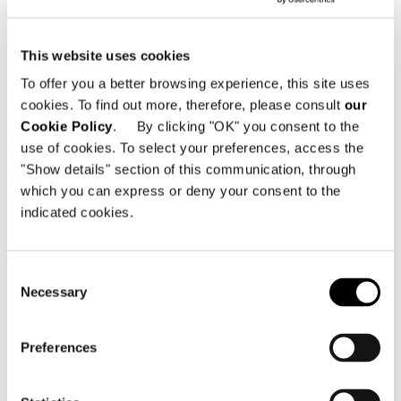
Eleganz, Intimität und Komfort, seit
jeher Charakteristiken der Minotti
Kollektion, auch auf den Outdoor-
This website uses cookies
Bereich ausdehnen lassen – im Garten,
To offer you a better browsing experience, this site uses
auf der Terrasse – der gleiche
cookies. To find out more, therefore, please consult
our
raffinierte Stil.
Cookie Policy
. By clicking "OK" you consent to the
use of cookies. To select your preferences, access the
"Show details" section of this communication, through
SHARE
DRUCKEN
DOWNLOAD PDF
which you can express or deny your consent to the
indicated cookies.
ZURÜCK ZU NEWS
Consent
VIEW GALLERY
Necessary
Selection
Preferences