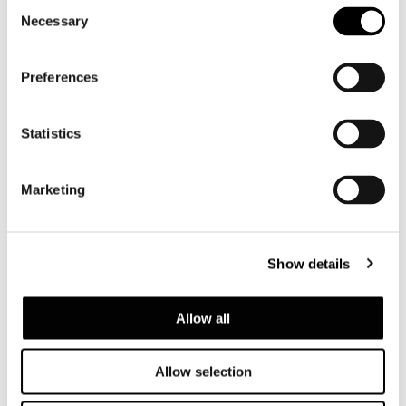
Consent
Necessary
Selection
Preferences
Statistics
Marketing
Show details
Allow all
TOUT VOIR
Allow selection