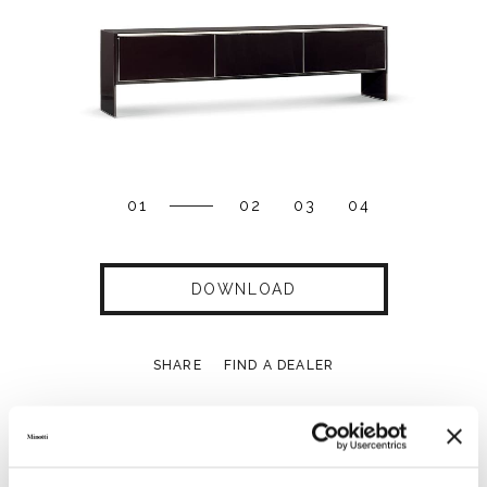
01
02
03
04
DOWNLOAD
SHARE
FIND A DEALER