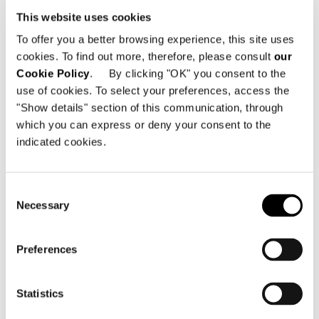
Technical Features
This website uses cookies
To offer you a better browsing experience, this site uses
LIVING LOW HORIZONTALES SIDEBOARD
cookies. To find out more, therefore, please consult
our
248,5X52XH47,5 CM
Cookie Policy
. By clicking "OK" you consent to the
use of cookies. To select your preferences, access the
"Show details" section of this communication, through
which you can express or deny your consent to the
indicated cookies.
Consent
Necessary
Selection
Preferences
Statistics