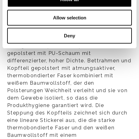
Eine perforierte Sperrholzplatte an der Basis
der Federn erleichtert die Belüftung.
Zusätzliche Abdeckung aus perforiertem
Allow selection
technischem Gewebe im oberen Teil des
Bettrahmens, die eine größere
Deny
Atmungsaktivität der Federstruktur
ermöglicht. Kopfteil aus Sperrholz,
gepolstert mit PU-Schaum mit
differenzierter, hoher Dichte. Bettrahmen und
Kopfteil gepolstert mit atmungsaktiver,
thermobondierter Faser kombiniert mit
weißem Baumwollstoff, der den
Polsterungen Weichheit verleiht und sie von
dem Gewebe isoliert, so dass die
Produkthygiene garantiert wird. Die
Steppung des Kopfteils zeichnet sich durch
eine lineare Stickerei aus, die die starke
thermobondierte Faser und den weißen
Baumwollstoff mit einem