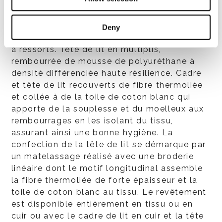
placé à la base des ressorts. Dans la partie
supérieure du cadre de lit, un revêtement
supplémentaire en tissu technique perforé
Deny
permet une meilleure aération de la structure
à ressorts. Tête de lit en multiplis,
rembourrée de mousse de polyuréthane à
densité différenciée haute résilience. Cadre
et tête de lit recouverts de fibre thermoliée
et collée à de la toile de coton blanc qui
apporte de la souplesse et du moelleux aux
rembourrages en les isolant du tissu,
assurant ainsi une bonne hygiène. La
confection de la tête de lit se démarque par
un matelassage réalisé avec une broderie
linéaire dont le motif longitudinal assemble
la fibre thermoliée de forte épaisseur et la
toile de coton blanc au tissu. Le revêtement
est disponible entièrement en tissu ou en
cuir ou avec le cadre de lit en cuir et la tête