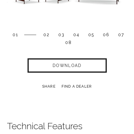
01
02
03
04
05
06
07
08
DOWNLOAD
SHARE
FIND A DEALER
Technical Features