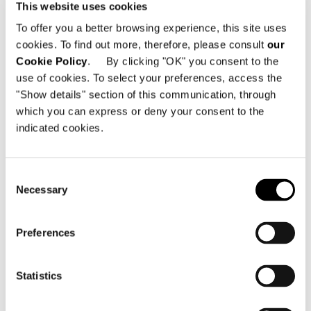
This website uses cookies
To offer you a better browsing experience, this site uses
cookies. To find out more, therefore, please consult
our
Cookie Policy
. By clicking "OK" you consent to the
use of cookies. To select your preferences, access the
01
02
"Show details" section of this communication, through
which you can express or deny your consent to the
indicated cookies.
DOWNLOAD
Consent
SHARE
FIND A DEALER
Necessary
Selection
Preferences
Technical Features
Statistics