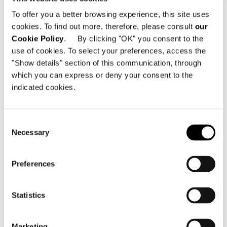
To offer you a better browsing experience, this site uses
cookies. To find out more, therefore, please consult
our
Cookie Policy
. By clicking "OK" you consent to the
01
02
use of cookies. To select your preferences, access the
"Show details" section of this communication, through
which you can express or deny your consent to the
DOWNLOAD
indicated cookies.
SHARE
FIND A DEALER
Consent
Necessary
Selection
Preferences
Technical Features
Statistics
PETIT FAUTEUIL DINING 62 CM
Marketing