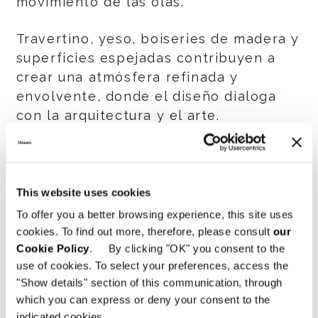
movimiento de las olas.
Travertino, yeso, boiseries de madera y
superficies espejadas contribuyen a
crear una atmósfera refinada y
envolvente, donde el diseño dialoga
con la arquitectura y el arte.
Con el nuevo flagship store
Minotti
Dalian
, la marca confirma su capacidad
para crear espacios donde la identidad
This website uses cookies
estética y la cultura del proyecto
To offer you a better browsing experience, this site uses
convergen en una experiencia
cookies. To find out more, therefore, please consult
our
coherente y distintiva. Un nuevo punto
Cookie Policy
. By clicking "OK" you consent to the
use of cookies. To select your preferences, access the
de referencia para el diseño
"Show details" section of this communication, through
contemporáneo, donde el universo de
which you can express or deny your consent to the
la marca se encuentra con el
indicated cookies.