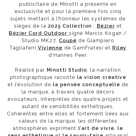
publicitaire de Minotti a présenté en
exclusivité et pour la première fois cinq
sujets mettant à l’honneur les systèmes de
sièges de la
2025 Collection
:
Bézier
et
Bézier Cord Outdoor
signé Marcio Kogan /
Studio MK27,
Coupé
de Giampiero
Tagliaferri,
Vivienne
de GamFratesi et
Riley
d’Hannes Peer.
Réalisé par
Minotti Studio
, la narration
photographique raconte
la vision créative
et l’évolution de
l
a pensée conceptuelle
de
la marque, à travers quatre décors
évocateurs, interprètes des quatre projets et
autant de sensibilités esthétiques.
Cohérentes entre elles et fortement liées aux
valeurs de la marque, les différentes
atmosphères expriment
l’art de vivre
,
le
sens esthétique
et
le savoir-faire
artisanal