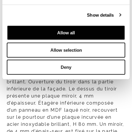
Show details
Structure
Bois multiplis cintré, 18 mm d’épaisseur,
Allow all
plaqué frêne brossé à pore ouvert laqué
couleur Réglisse ou plaqué noyer canaletto
Allow selection
teinté Dark Brown laqué polyester mat.
Tiroir, en MDF, placage en combinaison avec
Deny
l’essence de bois utilisée pour la structure,
façade extérieure laquée couleur Moka
brillant. Ouverture du tiroir dans la partie
inférieure de la façade. Le dessus du tiroir
présente une plaque miroir, 4 mm
d’épaisseur. Étagère inférieure composée
d’un panneau en MDF laqué noir, recouvert
sur le pourtour d’une plaque incurvée en
acier inoxydable brillant, H 80 mm. Un miroir,
de 4 mm d’épais-seur, est fixé sur la partie