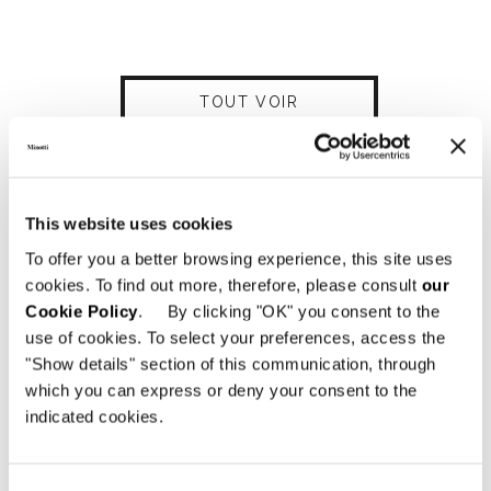
TOUT VOIR
This website uses cookies
Structure
To offer you a better browsing experience, this site uses
En métal noyé dans de la mousse
cookies. To find out more, therefore, please consult
our
polyuréthane ignifuge.Plateau d’assise en
Cookie Policy
. By clicking "OK" you consent to the
frêne massif teinté à pores ouverts couleur
use of cookies. To select your preferences, access the
Moka, couplé à un contre-châssis en métal
"Show details" section of this communication, through
avec sangles élastiques à haute teneur en
which you can express or deny your consent to the
caoutchouc. Assise en polyuréthane expansé
indicated cookies.
à densité différenciée et haute densité, avec
insert central composé de ressorts en acier
ensachés garantissant l’indéformabilité de