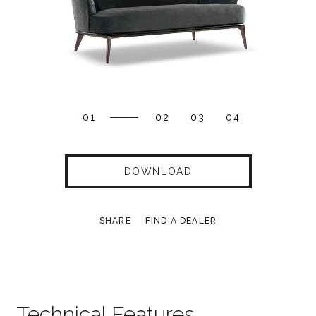
01
02
03
04
DOWNLOAD
SHARE
FIND A DEALER
Technical Features