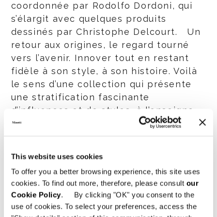
coordonnée par Rodolfo Dordoni, qui
s’élargit avec quelques produits
dessinés par Christophe Delcourt. Un
retour aux origines, le regard tourné
vers l’avenir. Innover tout en restant
fidèle à son style, à son histoire. Voilà
le sens d’une collection qui présente
une stratification fascinante
d’influences et de styles, à l’enseigne
d’une élégance intemporelle aux
résultats néanmoins
surprenants.
This website uses cookies
To offer you a better browsing experience, this site uses
SALONE INTERNAZIONALE DEL MOBILE
cookies. To find out more, therefore, please consult
our
MILAN FAIRGROUNDS, RHO
Cookie Policy
. By clicking "OK" you consent to the
4 / 9 APRIL 2017 HALL 7 / STAND
use of cookies. To select your preferences, access the
E15 - E27 - F18 - F20