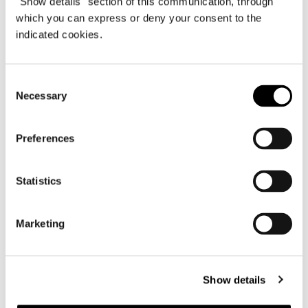
"Show details" section of this communication, through
which you can express or deny your consent to the
indicated cookies.
Consent
SHARE
IMPRIMER
DOWNLOAD PDF
Necessary
Selection
RETOUR À LA LISTE NEWS
Preferences
VIEW GALLERY
Statistics
Marketing
Show details