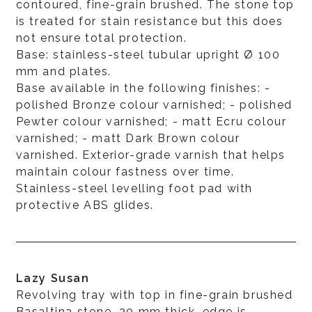
contoured, fine-grain brushed. The stone top
is treated for stain resistance but this does
not ensure total protection.
Base: stainless-steel tubular upright Ø 100
mm and plates.
Base available in the following finishes: -
polished Bronze colour varnished; - polished
Pewter colour varnished; - matt Ecru colour
varnished; - matt Dark Brown colour
varnished. Exterior-grade varnish that helps
maintain colour fastness over time.
Stainless-steel levelling foot pad with
protective ABS glides.
Lazy Susan
Revolving tray with top in fine-grain brushed
Basaltina stone, 20 mm thick, edge is