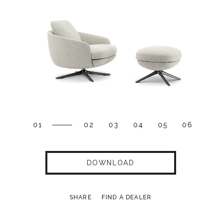
01
02
03
04
05
06
DOWNLOAD
SHARE
FIND A DEALER